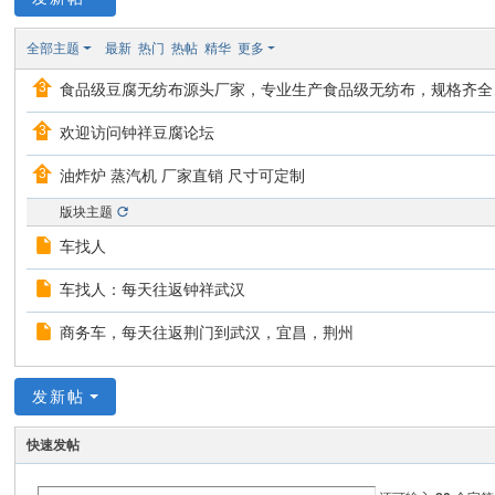
腐
全部主题
最新
热门
热帖
精华
更多
论
食品级豆腐无纺布源头厂家，专业生产食品级无纺布，规格齐全
坛
欢迎访问钟祥豆腐论坛
油炸炉 蒸汽机 厂家直销 尺寸可定制
版块主题
车找人
车找人：每天往返钟祥武汉
商务车，每天往返荆门到武汉，宜昌，荆州
发新帖
快速发帖