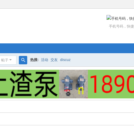
手机号码，快捷
热搜:
活动
交友
discuz
帖子
搜
索