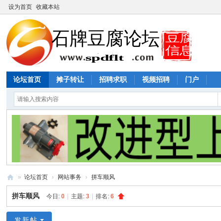
设为首页
收藏本站
论坛首页
摊子转让
招聘求职
视频招聘
门户
»
论坛首页
›
网站事务
›
拼车顺风
石
拼车顺风
今日:
0
|
主题:
3
|
排名:
6
牌
豆
发新帖