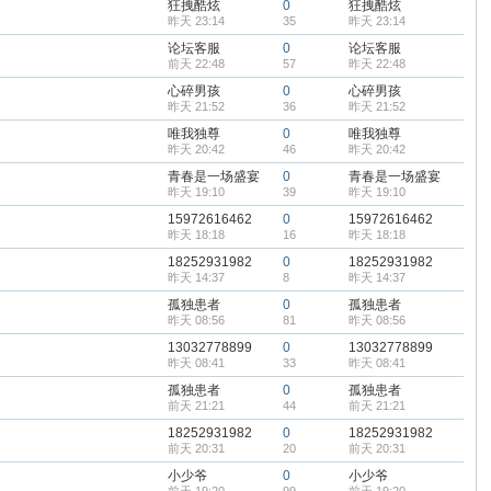
狂拽酷炫
0
狂拽酷炫
昨天 23:14
35
昨天 23:14
论坛客服
0
论坛客服
前天 22:48
57
昨天 22:48
心碎男孩
0
心碎男孩
昨天 21:52
36
昨天 21:52
唯我独尊
0
唯我独尊
昨天 20:42
46
昨天 20:42
青春是一场盛宴
0
青春是一场盛宴
昨天 19:10
39
昨天 19:10
15972616462
0
15972616462
昨天 18:18
16
昨天 18:18
18252931982
0
18252931982
昨天 14:37
8
昨天 14:37
孤独患者
0
孤独患者
昨天 08:56
81
昨天 08:56
13032778899
0
13032778899
昨天 08:41
33
昨天 08:41
孤独患者
0
孤独患者
前天 21:21
44
前天 21:21
18252931982
0
18252931982
前天 20:31
20
前天 20:31
小少爷
0
小少爷