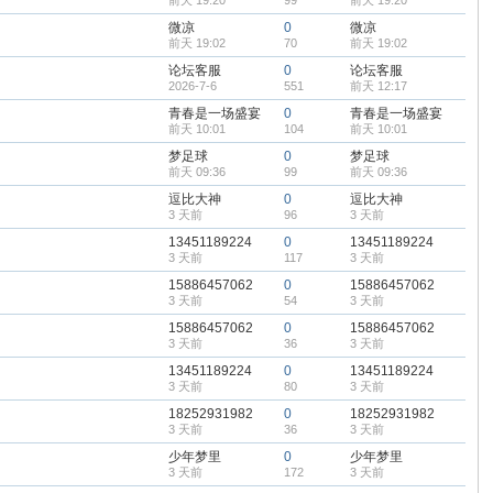
前天 19:20
99
前天 19:20
微凉
0
微凉
前天 19:02
70
前天 19:02
论坛客服
0
论坛客服
2026-7-6
551
前天 12:17
青春是一场盛宴
0
青春是一场盛宴
前天 10:01
104
前天 10:01
梦足球
0
梦足球
前天 09:36
99
前天 09:36
逗比大神
0
逗比大神
3 天前
96
3 天前
13451189224
0
13451189224
3 天前
117
3 天前
15886457062
0
15886457062
3 天前
54
3 天前
15886457062
0
15886457062
3 天前
36
3 天前
13451189224
0
13451189224
3 天前
80
3 天前
18252931982
0
18252931982
3 天前
36
3 天前
少年梦里
0
少年梦里
3 天前
172
3 天前