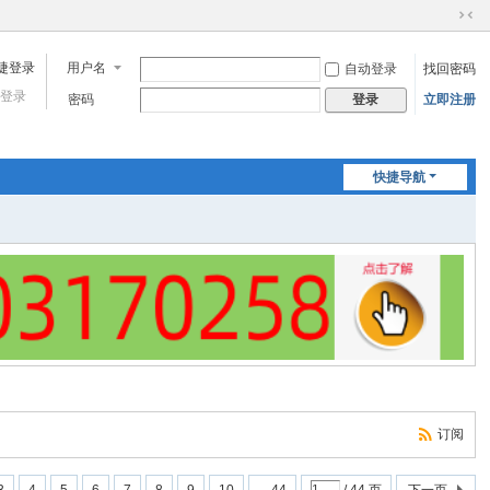
切
换
用户名
自动登录
找回密码
到
窄
登录
密码
立即注册
登录
版
快捷导航
订阅