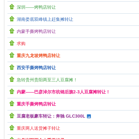
深圳——烤鸭店转让
湖南娄底双峰镇上赶集摊转让
内蒙手撕烤鸭店转让
求购
重庆九龙坡烤鸭店转让
西安手撕烤鸭店转让
急转贵州贵阳两至三人豆腐摊！
内蒙——巴彦淖尔市杭锦后旗2-3人豆腐摊转让！
重庆手撕烤鸭店转让
豆腐老板豪车转让：奔驰 GLC300L
重庆两人送货摊子转让