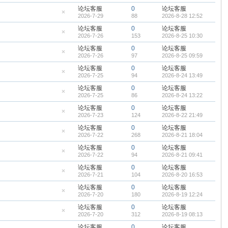
帖
藏
论坛客服
0
论坛客服
置
2026-7-29
88
2026-8-28 12:52
顶
隐
帖
藏
论坛客服
0
论坛客服
置
2026-7-26
153
2026-8-25 10:30
顶
隐
帖
藏
论坛客服
0
论坛客服
置
2026-7-26
97
2026-8-25 09:59
顶
隐
帖
藏
论坛客服
0
论坛客服
置
2026-7-25
94
2026-8-24 13:49
顶
隐
帖
藏
论坛客服
0
论坛客服
置
2026-7-25
86
2026-8-24 13:22
顶
隐
帖
藏
论坛客服
0
论坛客服
置
2026-7-23
124
2026-8-22 21:49
顶
隐
帖
藏
论坛客服
0
论坛客服
置
2026-7-22
268
2026-8-21 18:04
顶
隐
帖
藏
论坛客服
0
论坛客服
置
2026-7-22
94
2026-8-21 09:41
顶
隐
帖
藏
论坛客服
0
论坛客服
置
2026-7-21
104
2026-8-20 16:53
顶
隐
帖
藏
论坛客服
0
论坛客服
置
2026-7-20
180
2026-8-19 12:24
顶
隐
帖
藏
论坛客服
0
论坛客服
置
2026-7-20
312
2026-8-19 08:13
顶
隐
帖
藏
论坛客服
0
论坛客服