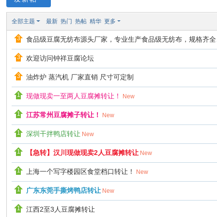
腐
全部主题
最新
热门
热帖
精华
更多
论
食品级豆腐无纺布源头厂家，专业生产食品级无纺布，规格齐全
坛
欢迎访问钟祥豆腐论坛
油炸炉 蒸汽机 厂家直销 尺寸可定制
现做现卖一至两人豆腐摊转让！
New
江苏常州豆腐摊子转让！
New
深圳干拌鸭店转让
New
【急转】汉川现做现卖2人豆腐摊转让
New
上海一个写字楼园区食堂档口转让！
New
广东东莞手撕烤鸭店转让
New
江西2至3人豆腐摊转让