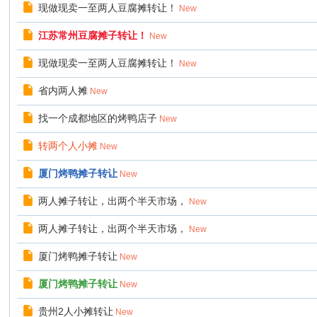
现做现卖一至两人豆腐摊转让！
New
江苏常州豆腐摊子转让！
New
现做现卖一至两人豆腐摊转让！
New
省内两人摊
New
找一个成都地区的烤鸭店子
New
转两个人小摊
New
厦门烤鸭摊子转让
New
两人摊子转让，出两个半天市场，
New
两人摊子转让，出两个半天市场，
New
厦门烤鸭摊子转让
New
厦门烤鸭摊子转让
New
贵州2人小摊转让
New