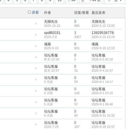
3
4
5
6
7
8
9
10
... 44
/ 44 页
下一页
新窗
作者
回复/查看
最后发表
无聊先生
0
无聊先生
2025-10-15
886
2026-5-15 12:20
隐
藏
spdflt2031
3
13929536778
置
2025-2-8
3307
2026-5-15 12:19
顶
隐
帖
藏
魂殇
0
魂殇
置
2025-5-15
801
2026-5-15 12:19
顶
隐
帖
藏
论坛客服
0
论坛客服
置
昨天 22:18
5
2026-9-5 22:18
顶
隐
帖
藏
论坛客服
0
论坛客服
置
前天 22:47
32
2026-9-4 22:47
顶
隐
帖
藏
论坛客服
0
论坛客服
置
5 天前
58
2026-9-1 14:17
顶
隐
帖
藏
论坛客服
0
论坛客服
置
5 天前
142
2026-9-1 07:10
顶
隐
帖
藏
论坛客服
0
论坛客服
置
5 天前
57
2026-9-1 06:48
顶
隐
帖
藏
论坛客服
0
论坛客服
置
6 天前
65
2026-8-31 10:32
顶
隐
帖
藏
论坛客服
0
论坛客服
置
2026-7-29
187
2026-8-28 15:37
顶
隐