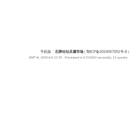
手机版
|
石牌论坛豆腐市场
(
鄂ICP备2024057052号-8
)
GMT+8, 2026-8-8 22:35
, Processed in 0.015620 second(s), 12 queries .